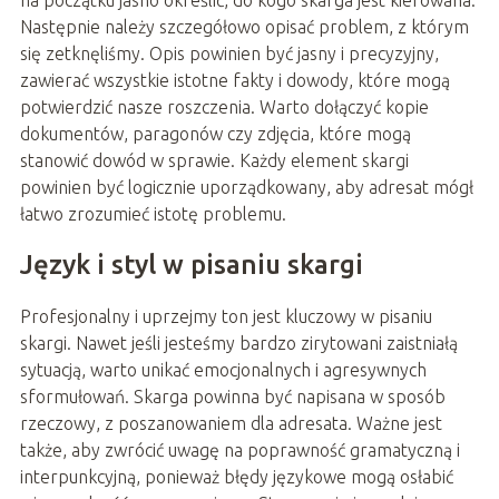
na początku jasno określić, do kogo skarga jest kierowana.
Następnie należy szczegółowo opisać problem, z którym
się zetknęliśmy. Opis powinien być jasny i precyzyjny,
zawierać wszystkie istotne fakty i dowody, które mogą
potwierdzić nasze roszczenia. Warto dołączyć kopie
dokumentów, paragonów czy zdjęcia, które mogą
stanowić dowód w sprawie. Każdy element skargi
powinien być logicznie uporządkowany, aby adresat mógł
łatwo zrozumieć istotę problemu.
Język i styl w pisaniu skargi
Profesjonalny i uprzejmy ton jest kluczowy w pisaniu
skargi. Nawet jeśli jesteśmy bardzo zirytowani zaistniałą
sytuacją, warto unikać emocjonalnych i agresywnych
sformułowań. Skarga powinna być napisana w sposób
rzeczowy, z poszanowaniem dla adresata. Ważne jest
także, aby zwrócić uwagę na poprawność gramatyczną i
interpunkcyjną, ponieważ błędy językowe mogą osłabić