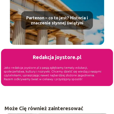
Partenon – co to jest? Historia i
znaczenie słynnej świątyni
Redakcja joystore.pl
Jako redakcja joystore.pl z pasją zgłębiamy tematy edukacji,
społeczeństwa, kultury i rozrywki. Chcemy dzielić się wiedzą z naszymi
czytelnikami, upraszczając nawet najbardziej złożone zagadnienia.
Razem odkrywamy świat w ciekawy i przystępny sposób!
Może Cię również zainteresować