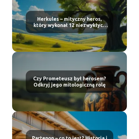
Herkules – mityczny heros,
który wykonał 12 niezwykłych
zadań
Czy Prometeusz był herosem?
Odkryj jego mitologiczną rolę
Partenon – co to jest? Historia i