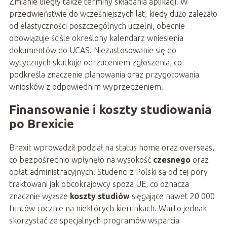
Zmianie uległy także terminy składania aplikacji. W
przeciwieństwie do wcześniejszych lat, kiedy dużo zależało
od elastyczności poszczególnych uczelni, obecnie
obowiązuje ściśle określony kalendarz wniesienia
dokumentów do UCAS. Niezastosowanie się do
wytycznych skutkuje odrzuceniem zgłoszenia, co
podkreśla znaczenie planowania oraz przygotowania
wniosków z odpowiednim wyprzedzeniem.
Finansowanie i koszty studiowania
po Brexicie
Brexit wprowadził podział na status home oraz overseas,
co bezpośrednio wpłynęło na wysokość
czesnego
oraz
opłat administracyjnych. Studenci z Polski są od tej pory
traktowani jak obcokrajowcy spoza UE, co oznacza
znacznie wyższe
koszty studiów
sięgające nawet 20 000
funtów rocznie na niektórych kierunkach. Warto jednak
skorzystać ze specjalnych programów wsparcia